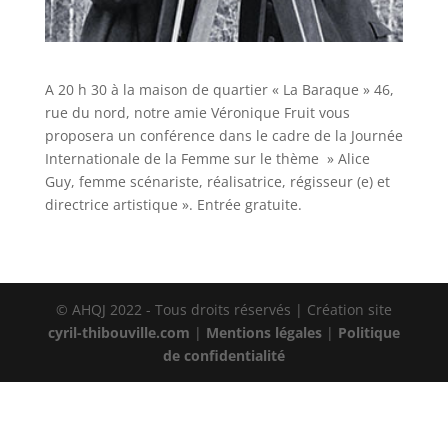
A 20 h 30 à la maison de quartier « La Baraque » 46,
rue du nord, notre amie Véronique Fruit vous
proposera un conférence dans le cadre de la Journée
Internationale de la Femme sur le thème » Alice
Guy, femme scénariste, réalisatrice, régisseur (e) et
directrice artistique ». Entrée gratuite.
© AHQJ 2022 - Tous droits réservés | Création site
cyril-thibouville.com
|
Mentions légales
|
Politique
de confidentialité